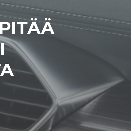
 PITÄÄ
I
TA