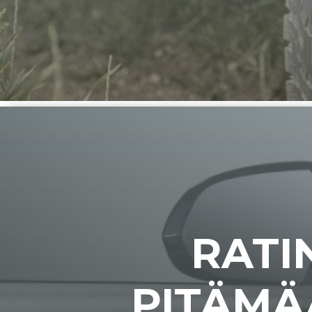
RATI
PITÄMÄ