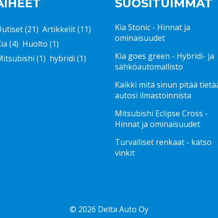
AIHEET
SUOSITUIMMAT
Kia Stonic - Hinnat ja
Uutiset
(21)
Artikkelit
(11)
ominaisuudet
Kia
(4)
Huolto
(1)
Kia goes green - Hybridi- ja
Mitsubishi
(1)
hybridi
(1)
sähköautomallisto
Kaikki mitä sinun pitää tietä
autosi ilmastoinnista
Mitsubishi Eclipse Cross -
Hinnat ja ominaisuudet
Turvalliset renkaat - katso
vinkit
© 2026 Delta Auto Oy