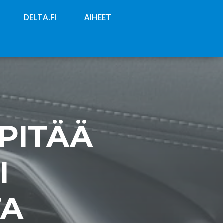
DELTA.FI
AIHEET
 PITÄÄ
I
TA